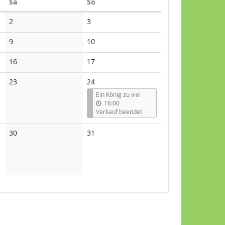
Samstag
Sonntag
Sa
So
Keine
Keine
2
3
Veranstaltungen
Veranstaltungen
Keine
Keine
9
10
Veranstaltungen
Veranstaltungen
Keine
Keine
16
17
Veranstaltungen
Veranstaltungen
Keine
23
24
Veranstaltungen
Ein König zu viel
16:00
Verkauf beendet
Keine
Keine
30
31
Veranstaltungen
Veranstaltungen