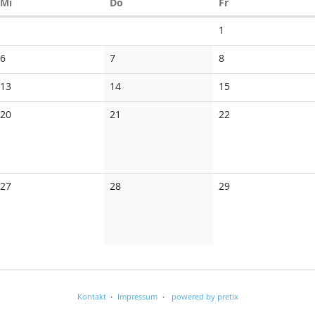
Mittwoch
Donnerstag
Freitag
Mi
Do
Fr
Keine
1
Veranstaltungen
Keine
Keine
Keine
6
7
8
Veranstaltungen
Veranstaltungen
Veranstaltungen
Keine
Keine
Keine
13
14
15
Veranstaltungen
Veranstaltungen
Veranstaltungen
Keine
Keine
Keine
20
21
22
Veranstaltungen
Veranstaltungen
Veranstaltungen
Keine
Keine
Keine
27
28
29
Veranstaltungen
Veranstaltungen
Veranstaltungen
Kontakt
Impressum
powered by pretix