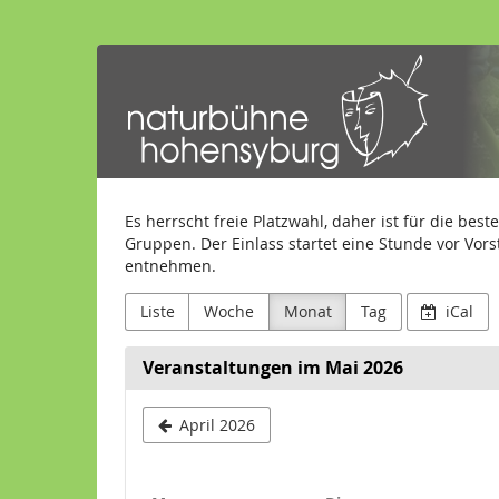
Zum
Haupt-
Naturbühne
Inhalt
springen
Hohensyburg
e.V.
Es herrscht freie Platzwahl, daher ist für die be
Gruppen. Der Einlass startet eine Stunde vor Vors
entnehmen.
Liste
Woche
Monat
Tag
iCal
Veranstaltungen im Mai 2026
April 2026