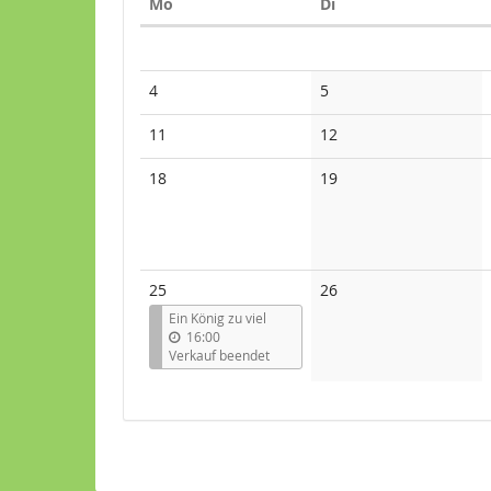
Montag
Dienstag
Mo
Di
Kalender
Keine
Keine
4
5
Veranstaltungen
Veranstaltungen
Keine
Keine
11
12
Veranstaltungen
Veranstaltungen
Keine
Keine
18
19
Veranstaltungen
Veranstaltungen
Keine
25
26
Veranstaltungen
Ein König zu viel
16:00
Verkauf beendet