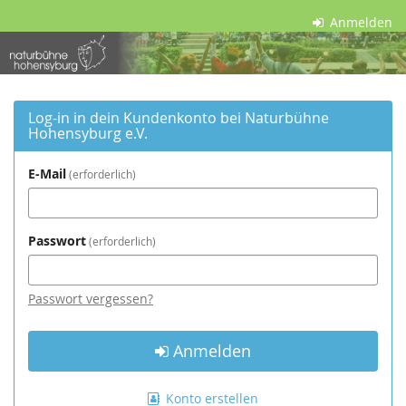
Zum
Anmelden
Haupt-
Naturbühne
Inhalt
springen
Hohensyburg
e.V.
Log-in in dein Kundenkonto bei Naturbühne
Hohensyburg e.V.
E-Mail
erforderlich
Passwort
erforderlich
Passwort vergessen?
Anmelden
Konto erstellen