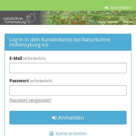
Zum
Anmelden
Haupt-
Naturbühne
Inhalt
springen
Hohensyburg
e.V.
Log-in in dein Kundenkonto bei Naturbühne
Hohensyburg e.V.
E-Mail
erforderlich
Passwort
erforderlich
Passwort vergessen?
Anmelden
Konto erstellen