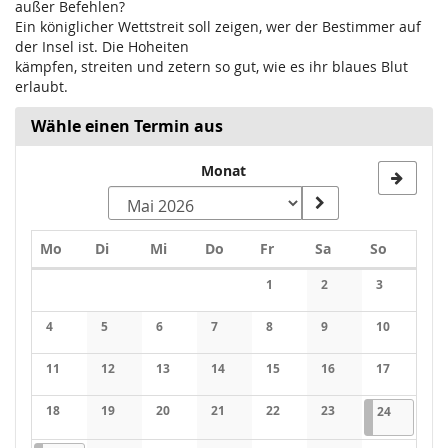
außer Befehlen?
Ein königlicher Wettstreit soll zeigen, wer der Bestimmer auf
der Insel ist. Die Hoheiten
kämpfen, streiten und zetern so gut, wie es ihr blaues Blut
erlaubt.
Wähle einen Termin aus
Monat
Montag
Dienstag
Mittwoch
Donnerstag
Freitag
Samstag
Sonntag
Mo
Di
Mi
Do
Fr
Sa
So
Kalender
1
2
3
Keine Veranstaltungen
Keine Veranstaltung
Keine Veran
4
5
6
7
8
9
10
Keine Veranstaltungen
Keine Veranstaltungen
Keine Veranstaltungen
Keine Veranstaltungen
Keine Veranstaltungen
Keine Veranstaltung
Keine Veran
11
12
13
14
15
16
17
Keine Veranstaltungen
Keine Veranstaltungen
Keine Veranstaltungen
Keine Veranstaltungen
Keine Veranstaltungen
Keine Veranstaltung
Keine Veran
18
19
20
21
22
23
24.05.202
1 Veranst
24
Keine Veranstaltungen
Keine Veranstaltungen
Keine Veranstaltungen
Keine Veranstaltungen
Keine Veranstaltungen
Keine Veranstaltung